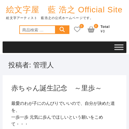
Skip
絵文字屋 藍 浩之 Official Site
to
content
絵文字アーティスト 藍浩之の公式ホームページです。
0
0
Total
検
¥0
索
対
象:
投稿者:
管理人
赤ちゃん誕生記念 ～里歩～
最愛のわが子にのんびりでいいので、自分が決めた道
を、
一歩一歩 元気に歩んでほしいという願いをこめ
て・・・