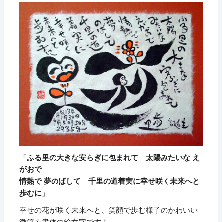
「ふる里の大きな安らぎに包まれて
太陽みたいな え
がおで
情熱で 夢のばして 千里の道着実に幸せ咲く未来へと
歩むに」
幸せの花が咲く未来へと、笑顔で歩む様子のかわいい
微笑み書体の絵文字です！