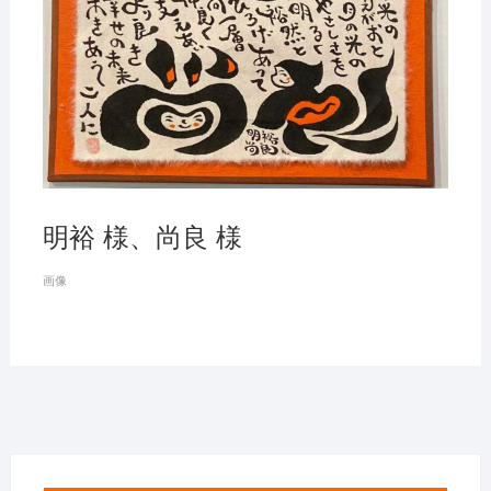
明裕 様、尚良 様
画像