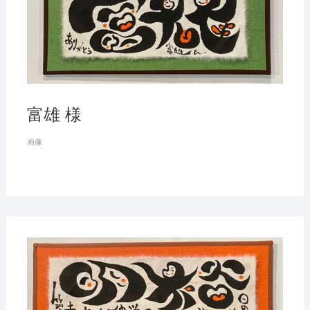
富雄 様
画像