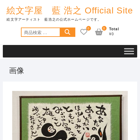
Skip
絵文字屋 藍 浩之 Official Site
to
content
絵文字アーティスト 藍浩之の公式ホームページです。
0
0
Total
検
¥0
索
対
象:
画像